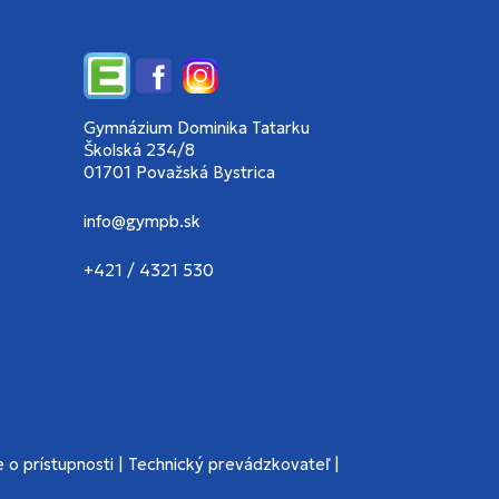
Edupage
Facebook
Instagram
Gymnázium Dominika Tatarku
Školská 234/8
01701 Považská Bystrica
info@gympb.sk
+421 / 4321 530
 o prístupnosti
|
Technický prevádzkovateľ
|