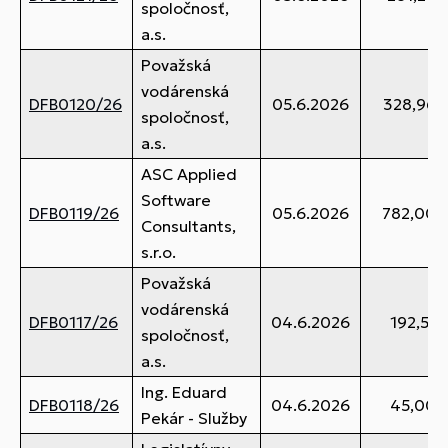
spoločnosť,
a.s.
Považská
vodárenská
DFB0120/26
05.6.2026
328,96 
spoločnosť,
a.s.
ASC Applied
Software
DFB0119/26
05.6.2026
782,00 
Consultants,
s.r.o.
Považská
vodárenská
DFB0117/26
04.6.2026
192,51 
spoločnosť,
a.s.
Ing. Eduard
DFB0118/26
04.6.2026
45,00 
Pekár - Služby