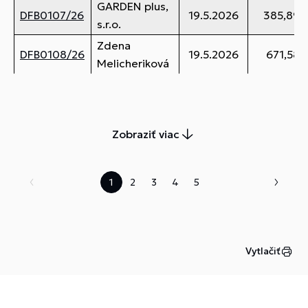
GARDEN plus,
DFB0107/26
19.5.2026
385,89 
s.r.o.
Zdena
DFB0108/26
19.5.2026
671,58 
Melicheriková
Zobraziť viac
1
2
3
4
5
Vytlačiť