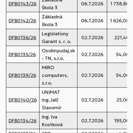
DFB0143/26
06.7.2026
1 738,80 
škola 3
Základná
DFB0142/26
06.7.2026
1 626,00 
škola 3
Legislatívny
DFB0136/26
02.7.2026
221,40 
Garant s. r. o.
Osobnyudaj.sk
DFB0135/26
02.7.2026
54,00 
- TN, s.r.o.
MIRO
DFB0139/26
computers,
02.7.2026
54,00 
s.r.o.
UNIMAT
DFB0140/26
Ing.Jalč
02.7.2026
25,00 
Slavomír
Ing. Iva
DFB0134/26
02.7.2026
195,00 
Kostková