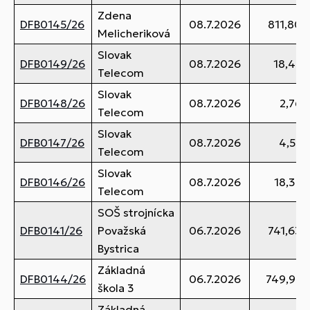
Zdena
DFB0145/26
08.7.2026
811,80 
Melicheriková
Slovak
DFB0149/26
08.7.2026
18,45 
Telecom
Slovak
DFB0148/26
08.7.2026
2,76 
Telecom
Slovak
DFB0147/26
08.7.2026
4,55 
Telecom
Slovak
DFB0146/26
08.7.2026
18,37 
Telecom
SOŠ strojnícka
DFB0141/26
Považská
06.7.2026
741,63 
Bystrica
Základná
DFB0144/26
06.7.2026
749,95 
škola 3
Základná