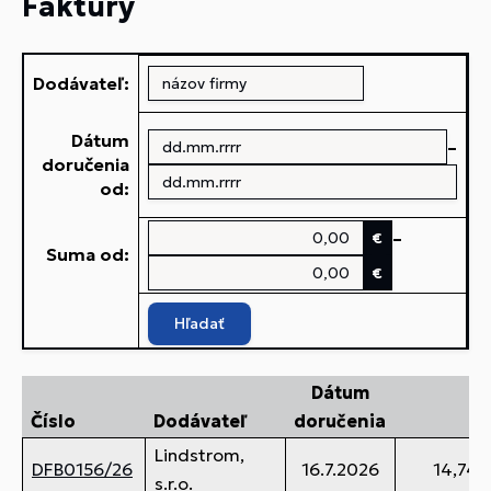
Faktúry
Dodávateľ:
Dátum
–
doručenia
od:
–
€
Suma od:
€
Hľadať
Dátum
Číslo
Dodávateľ
doručenia
Lindstrom,
DFB0156/26
16.7.2026
14,74 
s.r.o.