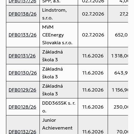
DFB0137/26
SPP, a.s.
02.7.2026
4,00 
Lindstrom,
DFB0138/26
02.7.2026
27,21 
s.r.o.
MVM
DFB0133/26
CEEnergy
02.7.2026
652,05 
Slovakia s.r.o.
Základná
DFB0131/26
11.6.2026
1 318,00 
škola 3
Základná
DFB0130/26
11.6.2026
643,95 
škola 3
Základná
DFB0129/26
11.6.2026
1 156,90 
škola 3
DDD365SK s. r.
DFB0128/26
11.6.2026
230,00 
o.
Junior
Achievement
DFB0132/26
11.6.2026
70,00 