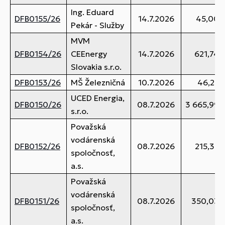
Ing. Eduard
DFB0155/26
14.7.2026
45,00 
Pekár - Služby
MVM
DFB0154/26
CEEnergy
14.7.2026
621,74 
Slovakia s.r.o.
DFB0153/26
MŠ Železničná
10.7.2026
46,25 
UCED Energia,
DFB0150/26
08.7.2026
3 665,99 
s.r.o.
Považská
vodárenská
DFB0152/26
08.7.2026
215,35 
spoločnosť,
a.s.
Považská
vodárenská
DFB0151/26
08.7.2026
350,03 
spoločnosť,
a.s.