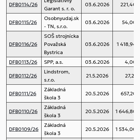
Legislatívny
DFB0114/26
03.6.2026
221,40 
Garant s. r. o.
Osobnyudaj.sk
DFB0115/26
03.6.2026
54,00 
- TN, s.r.o.
SOŠ strojnícka
DFB0116/26
Považská
03.6.2026
1 418,94 
Bystrica
DFB0113/26
SPP, a.s.
03.6.2026
4,00 
Lindstrom,
DFB0112/26
21.5.2026
27,21 
s.r.o.
Základná
DFB0111/26
20.5.2026
657,20 
škola 3
Základná
DFB0110/26
20.5.2026
1 646,80 
škola 3
Základná
DFB0109/26
20.5.2026
1 534,00 
škola 3