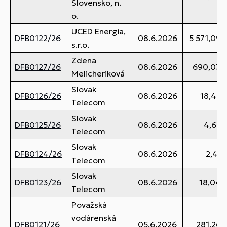
Slovensko, n.
o.
UCED Energia,
DFB0122/26
08.6.2026
5 571,09 
s.r.o.
Zdena
DFB0127/26
08.6.2026
690,03 
Melicheriková
Slovak
DFB0126/26
08.6.2026
18,45 
Telecom
Slovak
DFB0125/26
08.6.2026
4,67 
Telecom
Slovak
DFB0124/26
08.6.2026
2,41 
Telecom
Slovak
DFB0123/26
08.6.2026
18,04 
Telecom
Považská
vodárenská
DFB0121/26
05.6.2026
281,26 