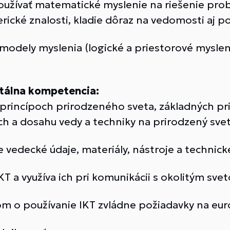
používať matematické myslenie na riešenie pr
rické znalosti, kladie dôraz na vedomosti aj p
modely myslenia (logické a priestorové mysleni
itálna kompetencia:
princípoch prirodzeného sveta, základných pr
h a dosahu vedy a techniky na prirodzený sve
 vedecké údaje, materiály, nástroje a technic
KT a využíva ich pri komunikácii s okolitým sve
om o používanie IKT zvládne požiadavky na eur