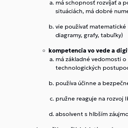
má schopnosť rozvíjať a 
situáciách, má dobré nume
vie používať matematické 
diagramy, grafy, tabuľky)
kompetencia vo vede a dig
má základné vedomosti o 
technologických postupoc
používa účinne a bezpečne
pružne reaguje na rozvoj I
absolvent s hlbším záujm