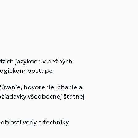
zích jazykoch v bežných
v logickom postupe
čúvanie, hovorenie, čítanie a
ožiadavky všeobecnej štátnej
blasti vedy a techniky