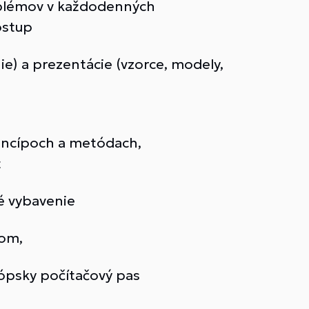
oblémov v každodenných
ostup
e) a prezentácie (vzorce, modely,
incípoch a metódach,
t
ké vybavenie
tom,
ópsky počítačový pas