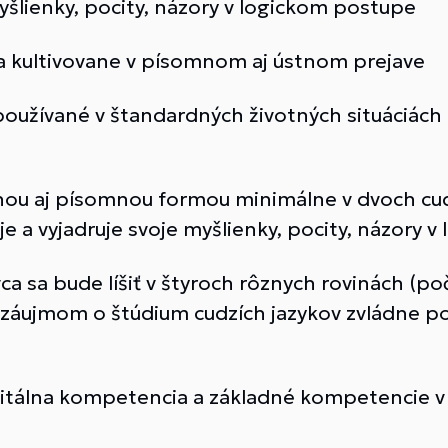
myšlienky, pocity, názory v logickom postupe
le a kultivovane v písomnom aj ústnom prejave
používané v štandardných životných situáciách
nou aj písomnou formou minimálne v dvoch cud
je a vyjadruje svoje myšlienky, pocity, názory 
ca sa bude líšiť v štyroch rôznych rovinách (po
m záujmom o štúdium cudzích jazykov zvládne p
tálna kompetencia a základné kompetencie v o