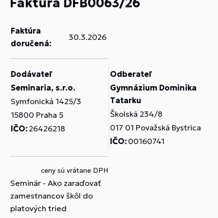
Faktúra DFB0063/26
Faktúra
30.3.2026
doručená:
Dodávateľ
Odberateľ
Seminaria, s.r.o.
Gymnázium Dominika
Tatarku
Symfonická 1425/3
Školská 234/8
15800 Praha 5
017 01 Považská Bystrica
IČO:
26426218
IČO:
00160741
ceny sú vrátane DPH
Seminár - Ako zaraďovať
zamestnancov škôl do
platových tried