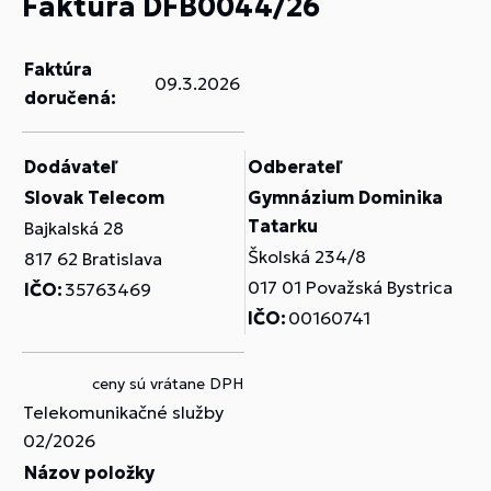
Faktúra DFB0044/26
Faktúra
09.3.2026
doručená:
Dodávateľ
Odberateľ
Slovak Telecom
Gymnázium Dominika
Tatarku
Bajkalská 28
Školská 234/8
817 62 Bratislava
017 01 Považská Bystrica
IČO:
35763469
IČO:
00160741
ceny sú vrátane DPH
Telekomunikačné služby
02/2026
Názov položky