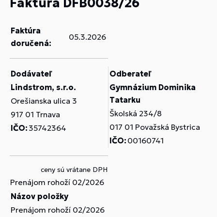
Faktúra DFB0038/26
Faktúra
05.3.2026
doručená:
Dodávateľ
Odberateľ
Lindstrom, s.r.o.
Gymnázium Dominika
Tatarku
Orešianska ulica 3
Školská 234/8
917 01 Trnava
017 01 Považská Bystrica
IČO:
35742364
IČO:
00160741
ceny sú vrátane DPH
Prenájom rohoží 02/2026
Názov položky
Prenájom rohoží 02/2026