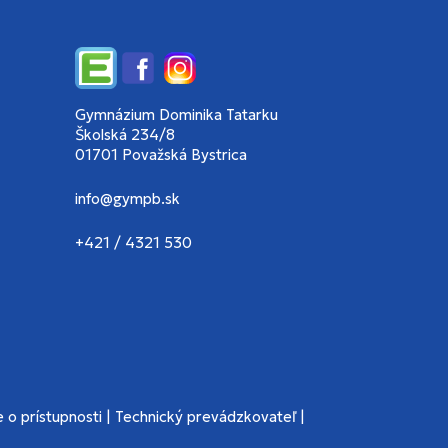
Edupage
Facebook
Instagram
Gymnázium Dominika Tatarku
Školská 234/8
01701 Považská Bystrica
info@gympb.sk
+421 / 4321 530
 o prístupnosti
|
Technický prevádzkovateľ
|