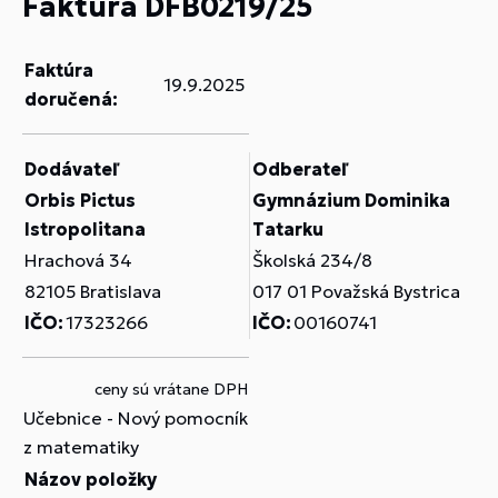
Faktúra DFB0219/25
Faktúra
19.9.2025
doručená:
Dodávateľ
Odberateľ
Orbis Pictus
Gymnázium Dominika
Istropolitana
Tatarku
Hrachová 34
Školská 234/8
82105 Bratislava
017 01 Považská Bystrica
IČO:
17323266
IČO:
00160741
ceny sú vrátane DPH
Učebnice - Nový pomocník
z matematiky
Názov položky