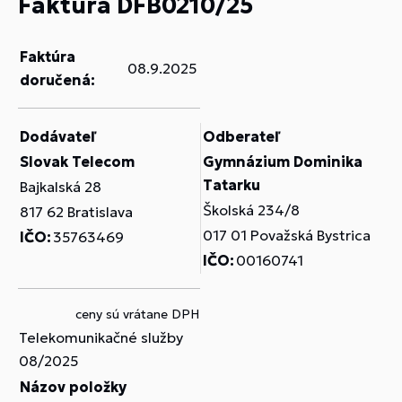
Faktúra DFB0210/25
Faktúra
08.9.2025
doručená:
Dodávateľ
Odberateľ
Slovak Telecom
Gymnázium Dominika
Tatarku
Bajkalská 28
Školská 234/8
817 62 Bratislava
017 01 Považská Bystrica
IČO:
35763469
IČO:
00160741
ceny sú vrátane DPH
Telekomunikačné služby
08/2025
Názov položky