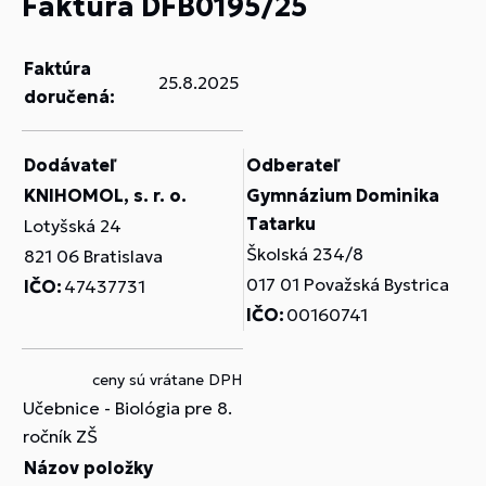
Faktúra DFB0195/25
Faktúra
25.8.2025
doručená:
Dodávateľ
Odberateľ
KNIHOMOL, s. r. o.
Gymnázium Dominika
Tatarku
Lotyšská 24
Školská 234/8
821 06 Bratislava
017 01 Považská Bystrica
IČO:
47437731
IČO:
00160741
ceny sú vrátane DPH
Učebnice - Biológia pre 8.
ročník ZŠ
Názov položky