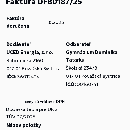
Faktúra DFB0187/25
Faktúra
11.8.2025
doručená:
Dodávateľ
Odberateľ
UCED Energia, s.r.o.
Gymnázium Dominika
Tatarku
Robotnícka 2160
Školská 234/8
017 01 Považská Bystrica
017 01 Považská Bystrica
IČO:
36012424
IČO:
00160741
ceny sú vrátane DPH
Dodávka tepla pre UK a
TÚV 07/2025
Názov položky