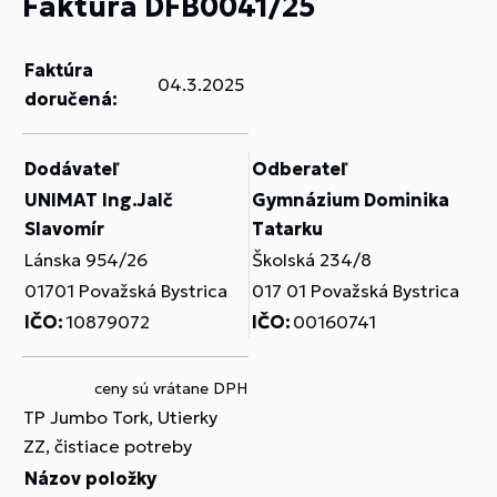
Faktúra DFB0041/25
Faktúra
04.3.2025
doručená:
Dodávateľ
Odberateľ
UNIMAT Ing.Jalč
Gymnázium Dominika
Slavomír
Tatarku
Lánska 954/26
Školská 234/8
01701 Považská Bystrica
017 01 Považská Bystrica
IČO:
10879072
IČO:
00160741
ceny sú vrátane DPH
TP Jumbo Tork, Utierky
ZZ, čistiace potreby
Názov položky