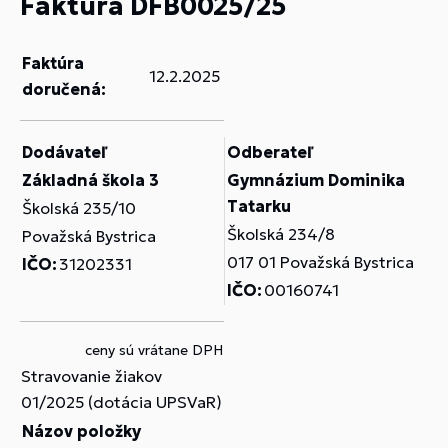
Faktúra DFB0025/25
Faktúra
12.2.2025
doručená:
Dodávateľ
Odberateľ
Základná škola 3
Gymnázium Dominika
Tatarku
Školská 235/10
Školská 234/8
Považská Bystrica
017 01 Považská Bystrica
IČO:
31202331
IČO:
00160741
ceny sú vrátane DPH
Stravovanie žiakov
01/2025 (dotácia UPSVaR)
Názov položky