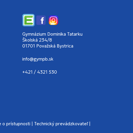
Edupage
Facebook
Instagram
Gymnázium Dominika Tatarku
Školská 234/8
01701 Považská Bystrica
info@gympb.sk
+421 / 4321 530
 o prístupnosti
|
Technický prevádzkovateľ
|