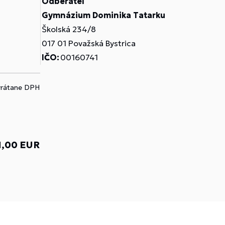
Odberateľ
Gymnázium Dominika Tatarku
Školská 234/8
017 01 Považská Bystrica
IČO:
00160741
vrátane DPH
1,00 EUR