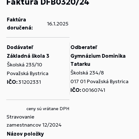
Faktúra DFB0320/24
Faktúra
16.1.2025
doručená:
Dodávateľ
Odberateľ
Základná škola 3
Gymnázium Dominika
Tatarku
Školská 235/10
Školská 234/8
Považská Bystrica
017 01 Považská Bystrica
IČO:
31202331
IČO:
00160741
ceny sú vrátane DPH
Stravovanie
zamestnancov 12/2024
Názov položky