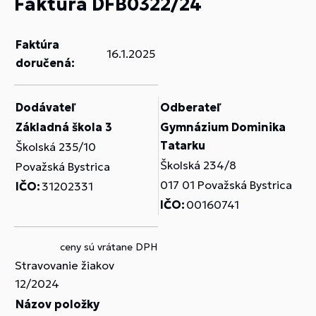
Faktúra DFB0322/24
Faktúra
16.1.2025
doručená:
Dodávateľ
Odberateľ
Základná škola 3
Gymnázium Dominika
Tatarku
Školská 235/10
Školská 234/8
Považská Bystrica
017 01 Považská Bystrica
IČO:
31202331
IČO:
00160741
ceny sú vrátane DPH
Stravovanie žiakov
12/2024
Názov položky