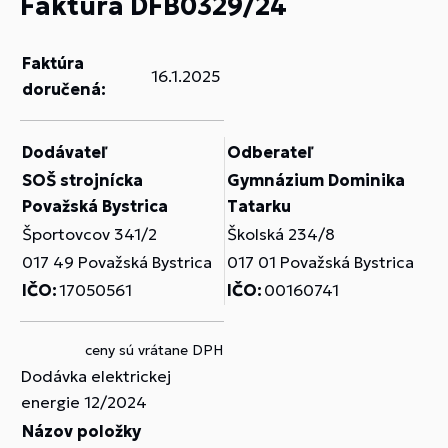
Faktúra DFB0329/24
Faktúra
16.1.2025
doručená:
Dodávateľ
Odberateľ
SOŠ strojnícka
Gymnázium Dominika
Považská Bystrica
Tatarku
Športovcov 341/2
Školská 234/8
017 49 Považská Bystrica
017 01 Považská Bystrica
IČO:
17050561
IČO:
00160741
ceny sú vrátane DPH
Dodávka elektrickej
energie 12/2024
Názov položky