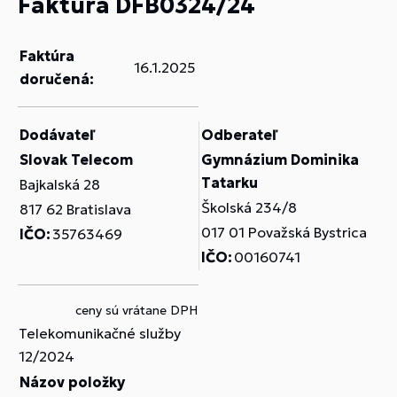
Faktúra DFB0324/24
Faktúra
16.1.2025
doručená:
Dodávateľ
Odberateľ
Slovak Telecom
Gymnázium Dominika
Tatarku
Bajkalská 28
Školská 234/8
817 62 Bratislava
017 01 Považská Bystrica
IČO:
35763469
IČO:
00160741
ceny sú vrátane DPH
Telekomunikačné služby
12/2024
Názov položky