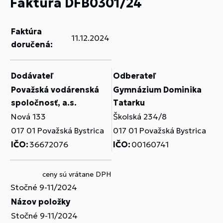
Faktúra DFB0301/24
Faktúra
11.12.2024
doručená:
Dodávateľ
Odberateľ
Považská vodárenská
Gymnázium Dominika
spoločnosť, a.s.
Tatarku
Nová 133
Školská 234/8
017 01 Považská Bystrica
017 01 Považská Bystrica
IČO:
36672076
IČO:
00160741
ceny sú vrátane DPH
Stočné 9-11/2024
Názov položky
Stočné 9-11/2024