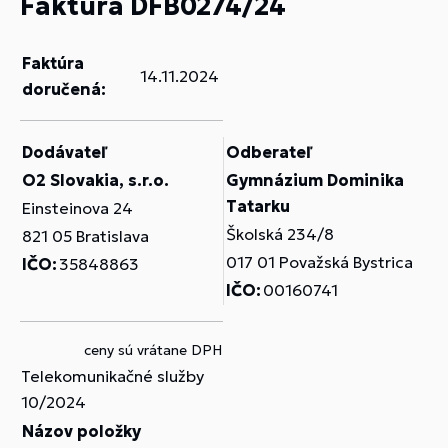
Faktúra DFB0274/24
Faktúra
14.11.2024
doručená:
Dodávateľ
Odberateľ
O2 Slovakia, s.r.o.
Gymnázium Dominika
Tatarku
Einsteinova 24
Školská 234/8
821 05 Bratislava
017 01 Považská Bystrica
IČO:
35848863
IČO:
00160741
ceny sú vrátane DPH
Telekomunikačné služby
10/2024
Názov položky