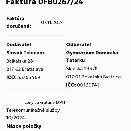
Faktúra DFB0267/24
Faktúra
07.11.2024
doručená:
Dodávateľ
Odberateľ
Slovak Telecom
Gymnázium Dominika
Tatarku
Bajkalská 28
Školská 234/8
817 62 Bratislava
017 01 Považská Bystrica
IČO:
35763469
IČO:
00160741
ceny sú vrátane DPH
Telekomunikačné služby
10/2024
Názov položky