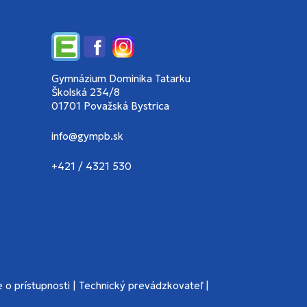
Edupage
Facebook
Instagram
Gymnázium Dominika Tatarku
Školská 234/8
01701 Považská Bystrica
info@gympb.sk
+421 / 4321 530
 o prístupnosti
|
Technický prevádzkovateľ
|