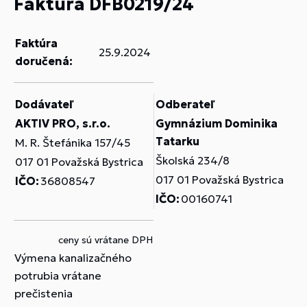
Faktúra DFB0219/24
Faktúra
25.9.2024
doručená:
Dodávateľ
Odberateľ
AKTIV PRO, s.r.o.
Gymnázium Dominika
Tatarku
M. R. Štefánika 157/45
Školská 234/8
017 01 Považská Bystrica
017 01 Považská Bystrica
IČO:
36808547
IČO:
00160741
ceny sú vrátane DPH
Výmena kanalizačného
potrubia vrátane
prečistenia