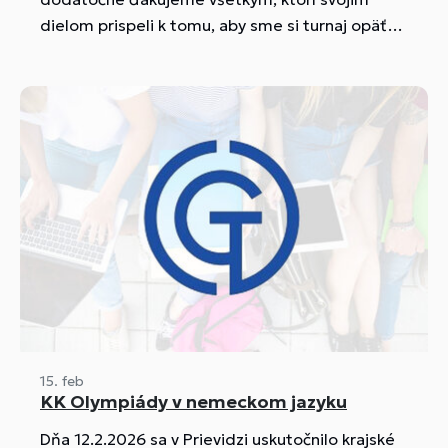
dielom prispeli k tomu, aby sme si turnaj opäť
užili a mali skvelú atmosféru.
15. feb
KK Olympiády v nemeckom jazyku
Dňa 12.2.2026 sa v Prievidzi uskutočnilo krajské