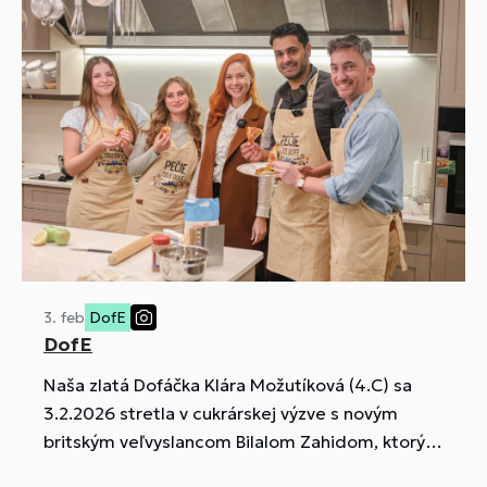
3. feb
DofE
DofE
Naša zlatá Dofáčka Klára Možutíková (4.C) sa
3.2.2026 stretla v cukrárskej výzve s novým
britským veľvyslancom Bilalom Zahidom, ktorý
je aktívnym podporovateľom DofE.