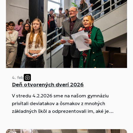
4. feb
Deň otvorených dverí 2026
V stredu 4.2.2026 sme na našom gymnáziu
privítali deviatakov a ôsmakov z mnohých
základných škôl a odprezentovali im, aké je
štúdium na našej škole.