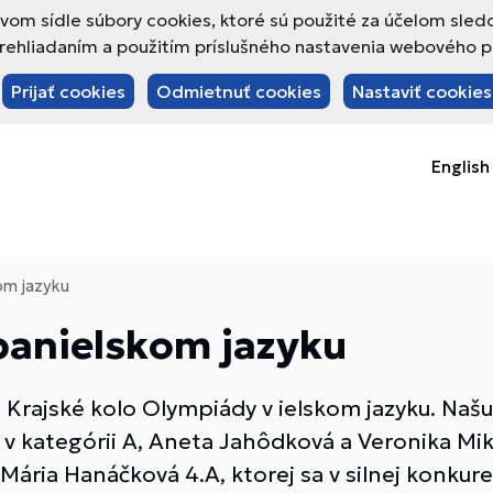
om sídle súbory cookies, ktoré sú použité za účelom sled
hliadaním a použitím príslušného nastavenia webového pre
Prijať cookies
Odmietnuť cookies
Nastaviť cookies
English
om jazyku
panielskom jazyku
 Krajské kolo Olympiády v ielskom jazyku. Našu
 v kategórii A, Aneta Jahôdková a Veronika Miko
Mária Hanáčková 4.A, ktorej sa v silnej konkure