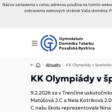
Názov zariadenia s celou adresou používa na tomto webov
zobrazenia webových stránok Vaša doména. Pre
Gymnázium
Dominika Tatarku
Považská Bystrica
Aktuality
KK Olympiády v španielsk
KK Olympiády v š
9.2.2026 sa v Trenčíne uskutočnilo
Matúšová 2.C a Nela Kotríková 2.D
C našu školu reprezentovala Nina 