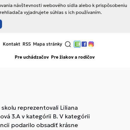
ovania návštevnosti webového sídla alebo k prispôsobeniu
hliadača vyjadrujete súhlas s ich používaním.
Kontakt
RSS
Mapa stránky
Edupage
Facebook
Instagram
Pre uchádzačov
Pre žiakov a rodičov
 skolu reprezentovali Liliana
vá 3.A v kategórii B. V kategórii
ncii podarilo obsadiť krásne