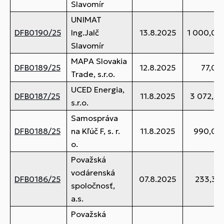
Slavomír
UNIMAT
DFB0190/25
Ing.Jalč
13.8.2025
1 000,00
Slavomír
MAPA Slovakia
DFB0189/25
12.8.2025
77,00
Trade, s.r.o.
UCED Energia,
DFB0187/25
11.8.2025
3 072,31
s.r.o.
Samospráva
DFB0188/25
na Kľúč F, s. r.
11.8.2025
990,00
o.
Považská
vodárenská
DFB0186/25
07.8.2025
233,34
spoločnosť,
a.s.
Považská