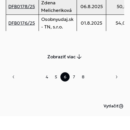
Zdena
DFB0178/25
06.8.2025
50,55
Melicheriková
Osobnyudaj.sk
DFB0176/25
01.8.2025
54,00
- TN, s.r.o.
Zobraziť viac
4
5
6
7
8
Vytlačiť