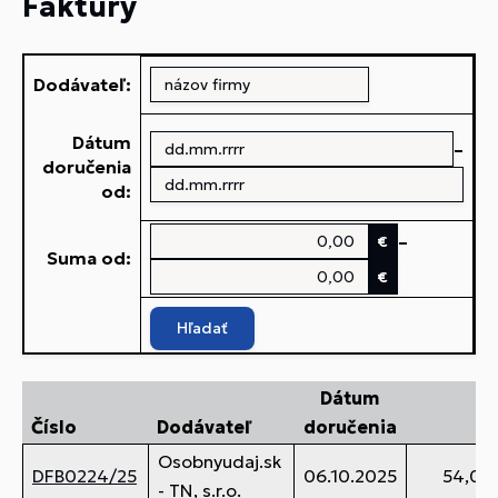
Faktúry
Dodávateľ:
Dátum
–
doručenia
od:
–
€
Suma od:
€
Hľadať
Dátum
Číslo
Dodávateľ
doručenia
Osobnyudaj.sk
DFB0224/25
06.10.2025
54,00
- TN, s.r.o.