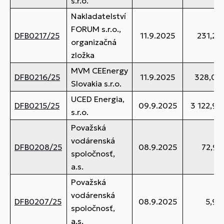
s.r.o.
Nakladatelství
FORUM s.r.o.,
DFB0217/25
11.9.2025
231,24
organizačná
zložka
MVM CEEnergy
DFB0216/25
11.9.2025
328,04
Slovakia s.r.o.
UCED Energia,
DFB0215/25
09.9.2025
3 122,93
s.r.o.
Považská
vodárenská
DFB0208/25
08.9.2025
72,95
spoločnosť,
a.s.
Považská
vodárenská
DFB0207/25
08.9.2025
5,93
spoločnosť,
a.s.