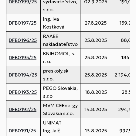
DFB0199/25
vydavateľstvo,
02.9.2025
191,00
s.r.o.
Ing. Iva
DFB0197/25
27.8.2025
159,90
Kostková
RAABE
DFB0196/25
25.8.2025
88,00
nakladateľstvo
KNIHOMOL, s.
DFB0195/25
25.8.2025
184,11
r. o.
preskoly.sk
DFB0194/25
25.8.2025
2 194,00
s.r.o.
PEGO Slovakia,
DFB0193/25
18.8.2025
28,50
s.r.o
MVM CEEnergy
DFB0192/25
14.8.2025
294,49
Slovakia s.r.o.
UNIMAT
DFB0191/25
Ing.Jalč
13.8.2025
997,50