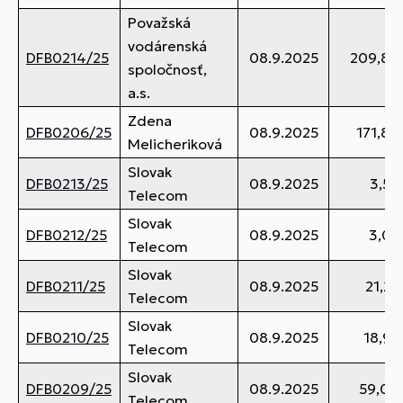
Považská
vodárenská
DFB0214/25
08.9.2025
209,84
spoločnosť,
a.s.
Zdena
DFB0206/25
08.9.2025
171,84
Melicheriková
Slovak
DFB0213/25
08.9.2025
3,59
Telecom
Slovak
DFB0212/25
08.9.2025
3,02
Telecom
Slovak
DFB0211/25
08.9.2025
21,27
Telecom
Slovak
DFB0210/25
08.9.2025
18,95
Telecom
Slovak
DFB0209/25
08.9.2025
59,00
Telecom