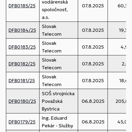
vodárenská
DFB0185/25
07.8.2025
60,36
spoločnosť,
a.s.
Slovak
DFB0184/25
07.8.2025
19,36
Telecom
Slovak
DFB0183/25
07.8.2025
4,98
Telecom
Slovak
DFB0182/25
07.8.2025
2,52
Telecom
Slovak
DFB0181/25
07.8.2025
18,62
Telecom
SOŠ strojnícka
DFB0180/25
Považská
06.8.2025
205,82
Bystrica
Ing. Eduard
DFB0179/25
06.8.2025
45,00
Pekár - Služby