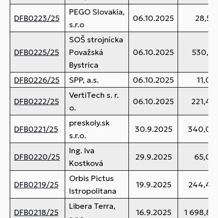
PEGO Slovakia,
DFB0223/25
06.10.2025
28,50
s.r.o
SOŠ strojnícka
DFB0225/25
Považská
06.10.2025
530,71
Bystrica
DFB0226/25
SPP, a.s.
06.10.2025
11,00
VertiTech s. r.
DFB0222/25
06.10.2025
221,40
o.
preskoly.sk
DFB0221/25
30.9.2025
340,00 
s.r.o.
Ing. Iva
DFB0220/25
29.9.2025
65,00
Kostková
Orbis Pictus
DFB0219/25
19.9.2025
244,40
Istropolitana
Libera Terra,
DFB0218/25
16.9.2025
1 698,80