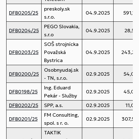
preskoly.sk
DFB0205/25
04.9.2025
591,10
s.r.o.
PEGO Slovakia,
DFB0204/25
04.9.2025
28,50
s.r.o
SOŠ strojnícka
DFB0203/25
Považská
04.9.2025
243,23
Bystrica
Osobnyudaj.sk
DFB0200/25
02.9.2025
54,00
- TN, s.r.o.
Ing. Eduard
DFB0198/25
02.9.2025
45,00
Pekár - Služby
DFB0202/25
SPP, a.s.
02.9.2025
11,00
FM Consulting,
DFB0201/25
02.9.2025
307,50
spol. s r. o.
TAKTIK