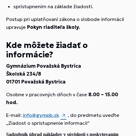
sprístupnením na základe žiadosti.
Postup pri uplatňovaní zákona o slobode informácií
upravuje
Pokyn riaditeľa školy.
Kde môžete žiadať o
informácie?
Gymnázium Považská Bystrica
Školská 234/8
01701 Považská Bystrica
Osobne v pracovných dňoch v čase
8.00 – 15.00
hod.
E-mail:
info@gympb.sk
, do predmetu uveďte
„Ziadost o spristupnenie informacii“
Sadzobník úhrad nákladov v súvislosti s poskytovaním