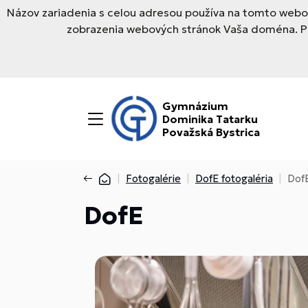
Názov zariadenia s celou adresou používa na tomto webov
zobrazenia webových stránok Vaša doména. Pre
Gymnázium
Dominika Tatarku
Považská Bystrica
Fotogalérie
DofE fotogaléria
Dof
DofE