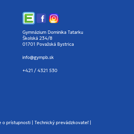
Edupage
Facebook
Instagram
Gymnázium Dominika Tatarku
Školská 234/8
01701 Považská Bystrica
info@gympb.sk
+421 / 4321 530
 o prístupnosti
|
Technický prevádzkovateľ
|