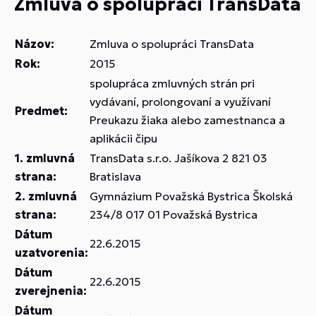
Zmluva o spolupráci TransData
Názov:
Zmluva o spolupráci TransData
Rok:
2015
spolupráca zmluvných strán pri
vydávaní, prolongovaní a využívaní
Predmet:
Preukazu žiaka alebo zamestnanca a
aplikácii čipu
1. zmluvná
TransData s.r.o. Jašíkova 2 821 03
strana:
Bratislava
2. zmluvná
Gymnázium Považská Bystrica Školská
strana:
234/8 017 01 Považská Bystrica
Dátum
22.6.2015
uzatvorenia:
Dátum
22.6.2015
zverejnenia:
Dátum