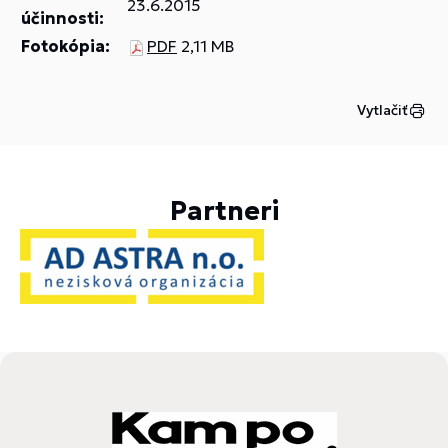
23.6.2015
účinnosti:
Fotokópia:
PDF
2,11 MB
Vytlačiť
Partneri