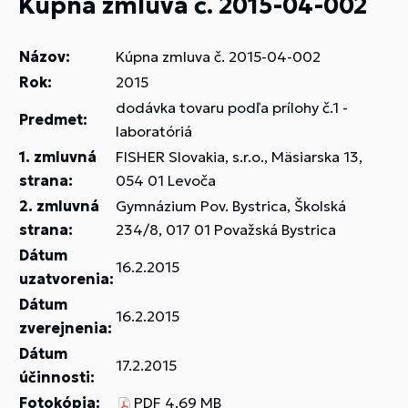
Kúpna zmluva č. 2015-04-002
Názov:
Kúpna zmluva č. 2015-04-002
Rok:
2015
dodávka tovaru podľa prílohy č.1 -
Predmet:
laboratóriá
1. zmluvná
FISHER Slovakia, s.r.o., Mäsiarska 13,
strana:
054 01 Levoča
2. zmluvná
Gymnázium Pov. Bystrica, Školská
strana:
234/8, 017 01 Považská Bystrica
Dátum
16.2.2015
uzatvorenia:
Dátum
16.2.2015
zverejnenia:
Dátum
17.2.2015
účinnosti:
Fotokópia:
PDF
4,69 MB