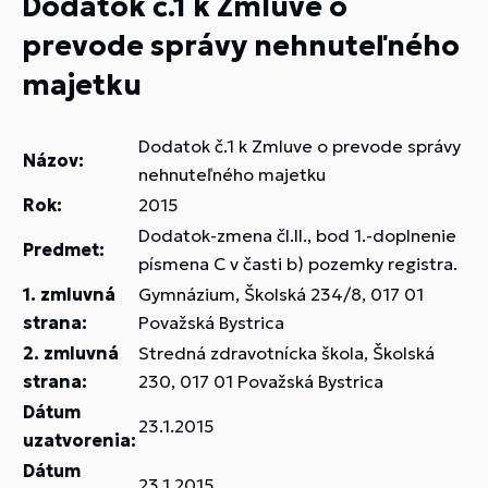
Dodatok č.1 k Zmluve o
prevode správy nehnuteľného
majetku
Dodatok č.1 k Zmluve o prevode správy
Názov:
nehnuteľného majetku
Rok:
2015
Dodatok-zmena čl.II., bod 1.-doplnenie
Predmet:
písmena C v časti b) pozemky registra.
1. zmluvná
Gymnázium, Školská 234/8, 017 01
strana:
Považská Bystrica
2. zmluvná
Stredná zdravotnícka škola, Školská
strana:
230, 017 01 Považská Bystrica
Dátum
23.1.2015
uzatvorenia:
Dátum
23.1.2015