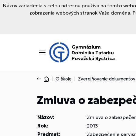
Názov zariadenia s celou adresou používa na tomto webov
zobrazenia webových stránok Vaša doména. Pre
Gymnázium
Dominika Tatarku
Považská Bystrica
O škole
Zverejňovanie dokumentov
Zmluva o zabezpeč
Názov:
Zmluva o zabezpečení
Rok:
2013
Predmet:
Zabezpečenie servisn