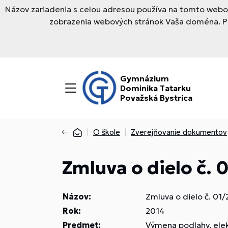
Názov zariadenia s celou adresou používa na tomto webov
zobrazenia webových stránok Vaša doména. Pre
Gymnázium
Dominika Tatarku
Považská Bystrica
O škole
Zverejňovanie dokumentov
Zmluva o dielo č. 
Názov:
Zmluva o dielo č. 01
Rok:
2014
Predmet:
Výmena podlahy, elekt