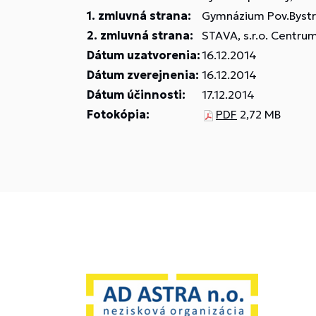
1. zmluvná strana:
Gymnázium Pov.Bystri
2. zmluvná strana:
STAVA, s.r.o. Centru
Dátum uzatvorenia:
16.12.2014
Dátum zverejnenia:
16.12.2014
Dátum účinnosti:
17.12.2014
Fotokópia:
PDF
2,72 MB