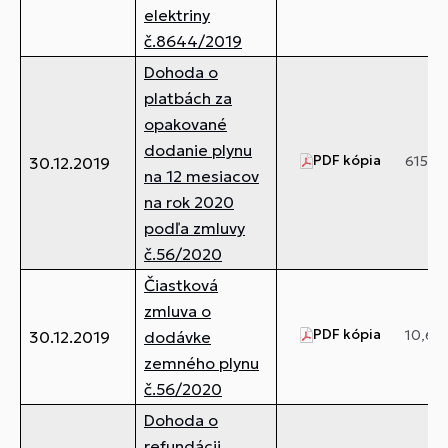
elektriny
č.8644/2019
Dohoda o
platbách za
opakované
dodanie plynu
PDF kópia
615,36
30.12.2019
na 12 mesiacov
na rok 2020
podľa zmluvy
č.56/2020
Čiastková
zmluva o
PDF kópia
10,66
30.12.2019
dodávke
zemného plynu
č.56/2020
Dohoda o
refundácii