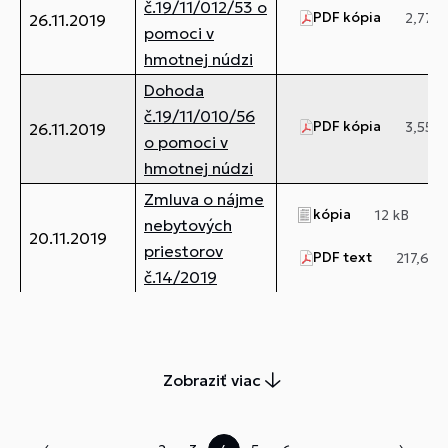
č.19/11/012/53 o
PDF kópia
2,77 
26.11.2019
pomoci v
hmotnej núdzi
Dohoda
č.19/11/010/56
PDF kópia
3,55 
26.11.2019
o pomoci v
hmotnej núdzi
Zmluva o nájme
kópia
12 kB
nebytových
20.11.2019
priestorov
PDF text
217,62 
č.14/2019
Zobraziť viac