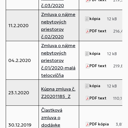
219,58 
č.03/2020
Zmluva o nájme
kópia
12 kB
nebytových
11.2.2020
priestorov
PDF text
216,47 
č.02/2020
Zmluva o nájme
nebytových
kópia
12 kB
04.2.2020
priestorov
PDF text
219,88 
č.01/2020-malá
telocvičňa
kópia
12 kB
Kúpna zmluva č.
23.1.2020
Z20201185_Z
PDF text
110,18 
Čiastková
zmluva o
PDF kópia
3,87 
30.12.2019
dodávke