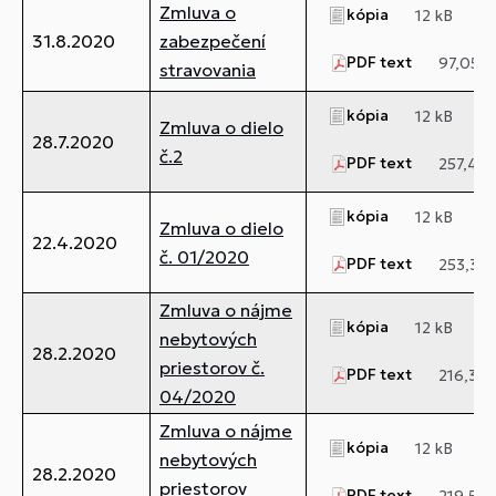
Zmluva o
kópia
12 kB
31.8.2020
zabezpečení
PDF text
97,05 k
stravovania
kópia
12 kB
Zmluva o dielo
28.7.2020
č.2
PDF text
257,4 k
kópia
12 kB
Zmluva o dielo
22.4.2020
č. 01/2020
PDF text
253,35 
Zmluva o nájme
kópia
12 kB
nebytových
28.2.2020
priestorov č.
PDF text
216,32 
04/2020
Zmluva o nájme
kópia
12 kB
nebytových
28.2.2020
priestorov
PDF text