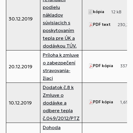
podielu
kópia
12 kB
nákladov
30.12.2019
súvisiacich s
PDF text
230,25 
poskytovaním
tepla pre ÚK a
dodávkou TÚV.
Príloha k zmluve
o zabezpečení
PDF kópia
337,32
20.12.2019
stravovania-
žiaci
Dodatok č.8 k
Zmluve o
PDF kópia
1,69 
10.12.2019
dodávke a
odbere tepla
č.049/2012/PTZ
Dohoda