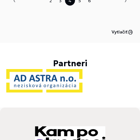
2
3
4
5
6
Vytlačiť
Partneri