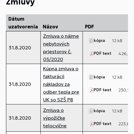
Zmluvy
Dátum
uzatvorenia
Názov
PDF
Zmluva o nájme
kópia
12 kB
nebytových
31.8.2020
priestorov č.
PDF text
426,31 
05/2020
Kúpna zmluva o
fakturácii
kópia
12 kB
31.8.2020
nákladov za
PDF text
230,91 
odber tepla pre
UK so SZŠ PB
Zmluva o
kópia
12 kB
31.8.2020
výpožičke
PDF text
223,8 k
telocvične