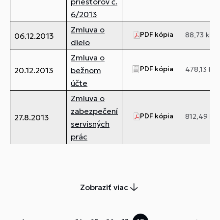
priestorov č.
6/2013
Zmluva o
PDF kópia
88,73 kB
06.12.2013
dielo
Zmluva o
PDF kópia
478,13 kB
20.12.2013
bežnom
účte
Zmluva o
zabezpečení
PDF kópia
812,49 kB
27.8.2013
servisných
prác
Zobraziť viac