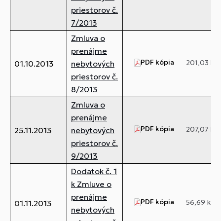
priestorov č.
7/2013
Zmluva o
prenájme
PDF kópia
201,03 kB
01.10.2013
nebytových
priestorov č.
8/2013
Zmluva o
prenájme
PDF kópia
207,07 kB
25.11.2013
nebytových
priestorov č.
9/2013
Dodatok č. 1
k Zmluve o
prenájme
PDF kópia
56,69 kB
01.11.2013
nebytových