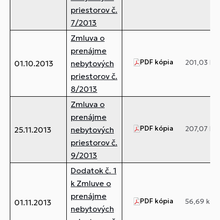
priestorov č.
7/2013
Zmluva o
prenájme
PDF kópia
201,03 kB
01.10.2013
nebytových
priestorov č.
8/2013
Zmluva o
prenájme
PDF kópia
207,07 kB
25.11.2013
nebytových
priestorov č.
9/2013
Dodatok č. 1
k Zmluve o
prenájme
PDF kópia
56,69 kB
01.11.2013
nebytových