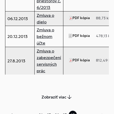
priestorov č.
6/2013
Zmluva o
PDF kópia
88,73 kB
06.12.2013
dielo
Zmluva o
PDF kópia
478,13 kB
20.12.2013
bežnom
účte
Zmluva o
zabezpečení
PDF kópia
812,49 kB
27.8.2013
servisných
prác
Zobraziť viac