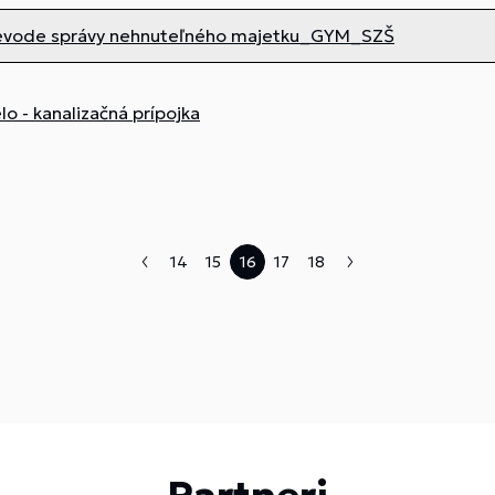
evode správy nehnuteľného majetku_GYM_SZŠ
lo - kanalizačná prípojka
14
15
16
17
18