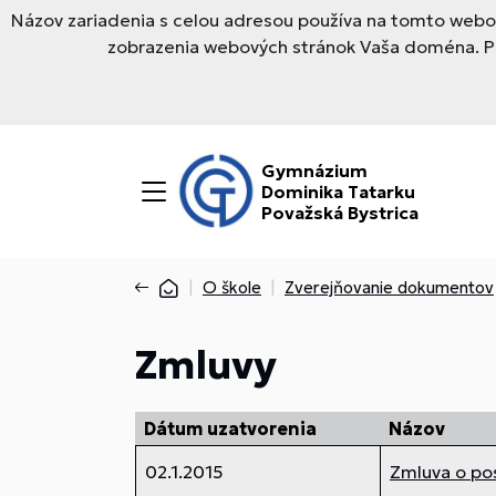
Názov zariadenia s celou adresou používa na tomto webov
zobrazenia webových stránok Vaša doména. Pre
Gymnázium
Dominika Tatarku
Považská Bystrica
O škole
Zverejňovanie dokumentov
Zmluvy
Dátum uzatvorenia
Názov
02.1.2015
Zmluva o pos