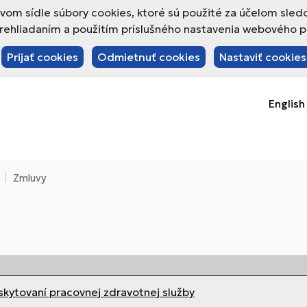
om sídle súbory cookies, ktoré sú použité za účelom sled
hliadaním a použitím príslušného nastavenia webového pre
Prijať cookies
Odmietnuť cookies
Nastaviť cookies
English
Zmluvy
kytovaní pracovnej zdravotnej služby