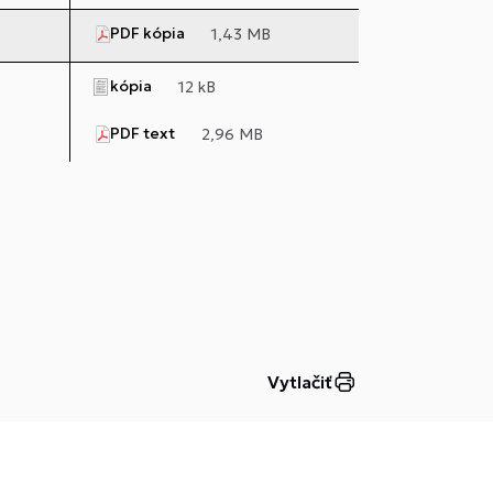
PDF kópia
1,43 MB
kópia
12 kB
PDF text
2,96 MB
Vytlačiť