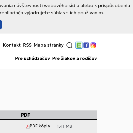
ovania návštevnosti webového sídla alebo k prispôsobeniu
hliadača vyjadrujete súhlas s ich používaním.
Kontakt
RSS
Mapa stránky
Edupage
Facebook
Instagram
Pre uchádzačov
Pre žiakov a rodičov
PDF
PDF kópia
1,41 MB