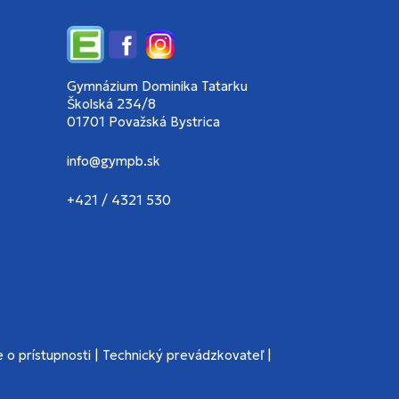
Edupage
Facebook
Instagram
Gymnázium Dominika Tatarku
Školská 234/8
01701 Považská Bystrica
info@gympb.sk
+421 / 4321 530
 o prístupnosti
|
Technický prevádzkovateľ
|