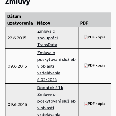
Zmluvy
Dátum
uzatvorenia
Názov
PDF
Zmluva o
PDF kópia
2,
22.6.2015
spolupráci
TransData
Zmluva o
poskytovaní služieb
PDF kópia
50
09.6.2015
v oblasti
vzdelávania
č.02/2014
Dodatok č.1 k
Zmluve o
poskytovaní služieb
PDF kópia
19
09.6.2015
v oblasti
vzdelávania