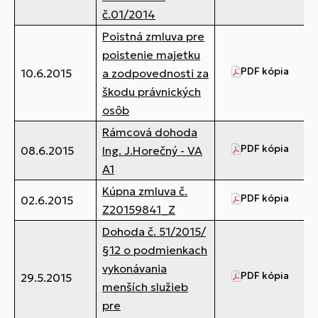
č.01/2014
Poistná zmluva pre
poistenie majetku
PDF kópia
3,
10.6.2015
a zodpovednosti za
škodu právnických
osôb
Rámcová dohoda
PDF kópia
4,
08.6.2015
Ing. J.Horečný - VA
A1
Kúpna zmluva č.
PDF kópia
37
02.6.2015
Z20159841_Z
Dohoda č. 51/2015/
§12 o podmienkach
vykonávania
PDF kópia
52
29.5.2015
menších služieb
pre