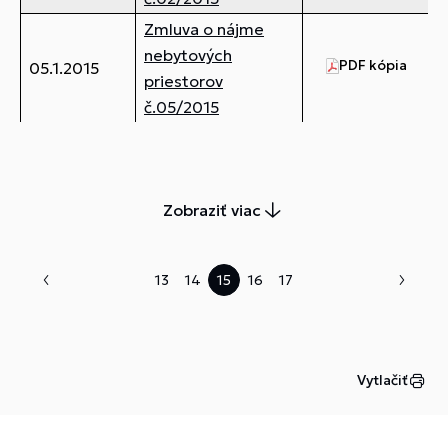
Zmluva o nájme
nebytových
PDF kópia
14
05.1.2015
priestorov
č.05/2015
Zobraziť viac
13
14
15
16
17
Vytlačiť