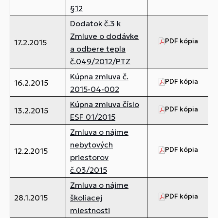
§12
Dodatok č.3 k
Zmluve o dodávke
PDF kópia
62
17.2.2015
a odbere tepla
č.049/2012/PTZ
Kúpna zmluva č.
PDF kópia
4,
16.2.2015
2015-04-002
Kúpna zmluva číslo
PDF kópia
6,
13.2.2015
ESF 01/2015
Zmluva o nájme
nebytových
PDF kópia
58
12.2.2015
priestorov
č.03/2015
Zmluva o nájme
PDF kópia
44
28.1.2015
školiacej
miestnosti