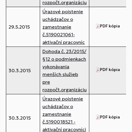
rozpočt.organizáciu
Úrazové poistenie
uchádzačov o
PDF kópia
41
29.5.2015
zamestnanie
č.5190021061-
aktivační pracovníc
Dohoda č. 23/2015/
§12 o podmienkach
vykonávania
PDF kópia
45
30.3.2015
menších služieb
pre
rozpočt.organizáciu
Úrazové poistenie
uchádzačov o
zamestnanie
PDF kópia
45
30.3.2015
č.5190018521 -
aktivační pracovníci