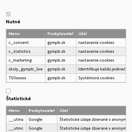
Nutné
Meno
Poskytovateľ
Účel
c_consent
gympb.sk
nastavenie cookies
c_statistics
gympb.sk
nastavenie cookies
c_marketing
gympb.sk
nastavenie cookies
skoly_gympb_live
gympb.sk
Identifikuje každú jedineč
TS0xxxxx
gympb.sk
Systémová cookies
Štatistické
Meno
Poskytovateľ
Účel
__utma
Google
Štatistické údaje zbierané v anonymne
__utmc
Google
Štatistické údaje zbierané v anonymne