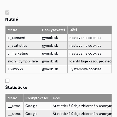
Nutné
Meno
Poskytovateľ
Účel
c_consent
gympb.sk
nastavenie cookies
c_statistics
gympb.sk
nastavenie cookies
c_marketing
gympb.sk
nastavenie cookies
skoly_gympb_live
gympb.sk
Identifikuje každú jedineč
TS0xxxxx
gympb.sk
Systémová cookies
Štatistické
Meno
Poskytovateľ
Účel
__utma
Google
Štatistické údaje zbierané v anonymne
__utmc
Google
Štatistické údaje zbierané v anonymne