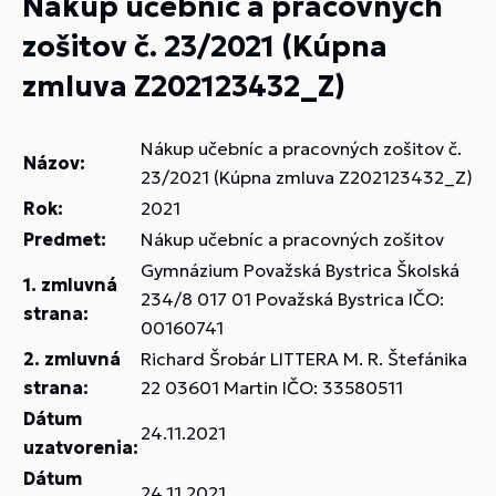
Nákup učebníc a pracovných
zošitov č. 23/2021 (Kúpna
zmluva Z202123432_Z)
Nákup učebníc a pracovných zošitov č.
Názov:
23/2021 (Kúpna zmluva Z202123432_Z)
Rok:
2021
Predmet:
Nákup učebníc a pracovných zošitov
Gymnázium Považská Bystrica Školská
1. zmluvná
234/8 017 01 Považská Bystrica IČO:
strana:
00160741
2. zmluvná
Richard Šrobár LITTERA M. R. Štefánika
strana:
22 03601 Martin IČO: 33580511
Dátum
24.11.2021
uzatvorenia:
Dátum
24.11.2021