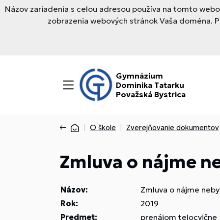
Názov zariadenia s celou adresou používa na tomto webov
zobrazenia webových stránok Vaša doména. Pre
Gymnázium
Dominika Tatarku
Považská Bystrica
O škole
Zverejňovanie dokumentov
Zmluva o nájme ne
Názov:
Zmluva o nájme nebyt
Rok:
2019
Predmet:
prenájom telocvične