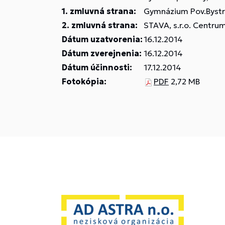
1. zmluvná strana:
Gymnázium Pov.Bystri
2. zmluvná strana:
STAVA, s.r.o. Centru
Dátum uzatvorenia:
16.12.2014
Dátum zverejnenia:
16.12.2014
Dátum účinnosti:
17.12.2014
Fotokópia:
PDF
2,72 MB