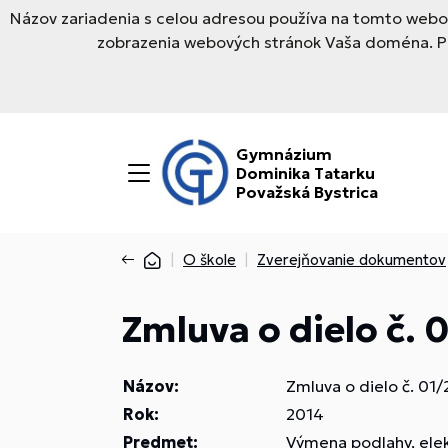
Názov zariadenia s celou adresou používa na tomto webov
zobrazenia webových stránok Vaša doména. Pre
Gymnázium
Dominika Tatarku
Považská Bystrica
O škole
Zverejňovanie dokumentov
Zmluva o dielo č. 
Názov:
Zmluva o dielo č. 01
Rok:
2014
Predmet:
Výmena podlahy, elekt