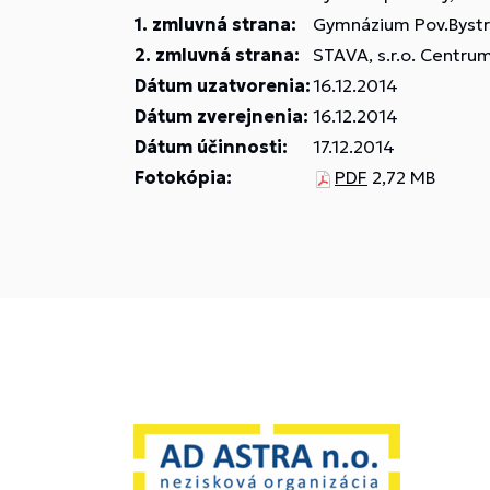
1. zmluvná strana:
Gymnázium Pov.Bystri
2. zmluvná strana:
STAVA, s.r.o. Centru
Dátum uzatvorenia:
16.12.2014
Dátum zverejnenia:
16.12.2014
Dátum účinnosti:
17.12.2014
Fotokópia:
PDF
2,72 MB