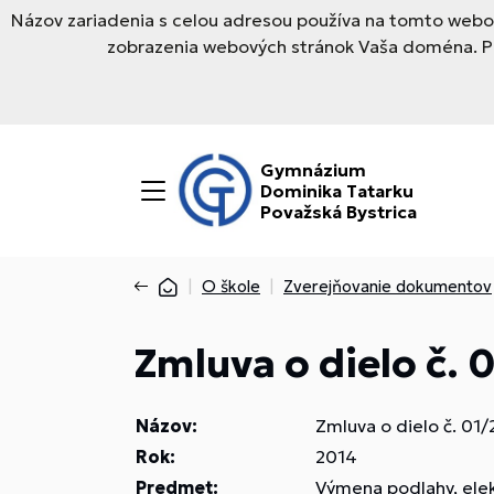
Názov zariadenia s celou adresou používa na tomto webov
zobrazenia webových stránok Vaša doména. Pre
Gymnázium
Dominika Tatarku
Považská Bystrica
O škole
Zverejňovanie dokumentov
Zmluva o dielo č. 
Názov:
Zmluva o dielo č. 01
Rok:
2014
Predmet:
Výmena podlahy, elekt