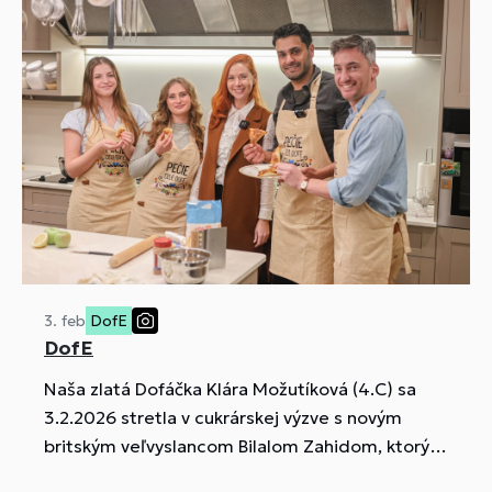
3. feb
DofE
DofE
Naša zlatá Dofáčka Klára Možutíková (4.C) sa
3.2.2026 stretla v cukrárskej výzve s novým
britským veľvyslancom Bilalom Zahidom, ktorý
je aktívnym podporovateľom DofE.