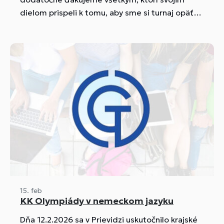
dielom prispeli k tomu, aby sme si turnaj opäť
užili a mali skvelú atmosféru.
15. feb
KK Olympiády v nemeckom jazyku
Dňa 12.2.2026 sa v Prievidzi uskutočnilo krajské