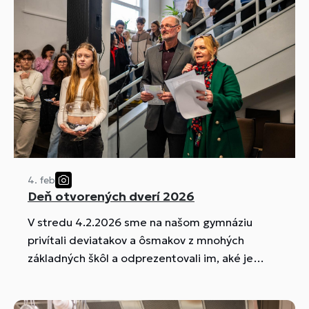
4. feb
Deň otvorených dverí 2026
V stredu 4.2.2026 sme na našom gymnáziu
privítali deviatakov a ôsmakov z mnohých
základných škôl a odprezentovali im, aké je
štúdium na našej škole.