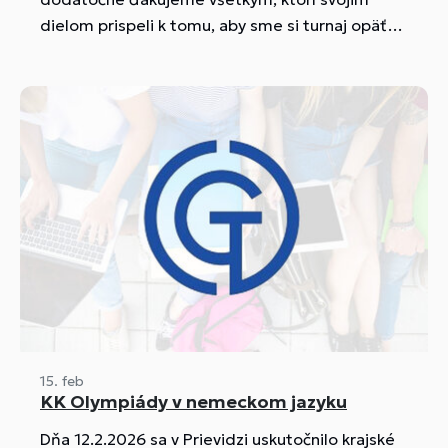
dielom prispeli k tomu, aby sme si turnaj opäť
užili a mali skvelú atmosféru.
15. feb
KK Olympiády v nemeckom jazyku
Dňa 12.2.2026 sa v Prievidzi uskutočnilo krajské