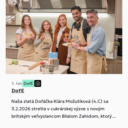
3. feb
DofE
DofE
Naša zlatá Dofáčka Klára Možutíková (4.C) sa
3.2.2026 stretla v cukrárskej výzve s novým
britským veľvyslancom Bilalom Zahidom, ktorý
je aktívnym podporovateľom DofE.