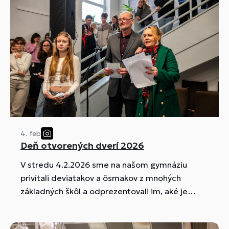
4. feb
Deň otvorených dverí 2026
V stredu 4.2.2026 sme na našom gymnáziu
privítali deviatakov a ôsmakov z mnohých
základných škôl a odprezentovali im, aké je
štúdium na našej škole.