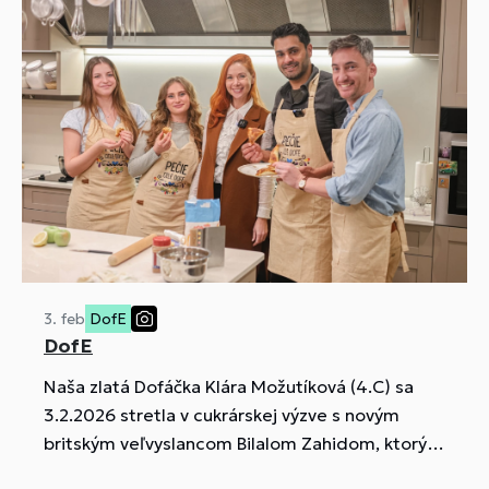
3. feb
DofE
DofE
Naša zlatá Dofáčka Klára Možutíková (4.C) sa
3.2.2026 stretla v cukrárskej výzve s novým
britským veľvyslancom Bilalom Zahidom, ktorý
je aktívnym podporovateľom DofE.