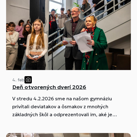
4. feb
Deň otvorených dverí 2026
V stredu 4.2.2026 sme na našom gymnáziu
privítali deviatakov a ôsmakov z mnohých
základných škôl a odprezentovali im, aké je
štúdium na našej škole.