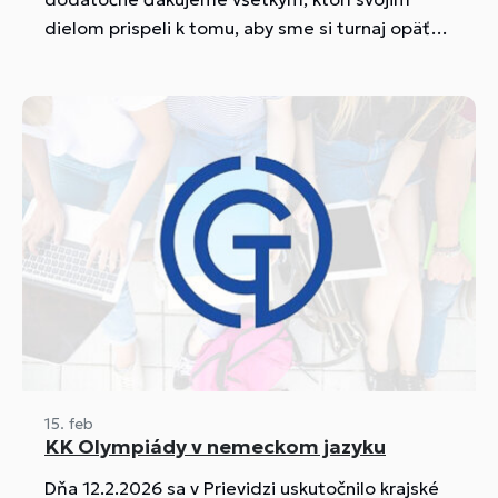
dielom prispeli k tomu, aby sme si turnaj opäť
užili a mali skvelú atmosféru.
15. feb
KK Olympiády v nemeckom jazyku
Dňa 12.2.2026 sa v Prievidzi uskutočnilo krajské